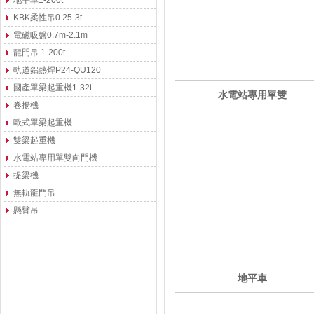
地平車1-200t
KBK柔性吊0.25-3t
電磁吸盤0.7m-2.1m
龍門吊 1-200t
軌道鋁熱焊P24-QU120
國產單梁起重機1-32t
水電站專用單雙
卷揚機
向門機
歐式單梁起重機
雙梁起重機
水電站專用單雙向門機
提梁機
無軌龍門吊
懸臂吊
地平車