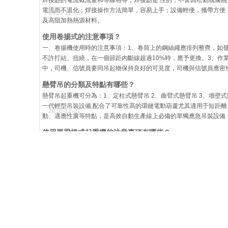
焊接點的電流截流量和導線相等；焊接點是.性的，不會因松動或腐
電流而不退化；焊接操作方法簡單，容易上手；設備輕便，攜帶方便
2018-12-22
及高阻加熱熱源材料。
使用卷揚式的注意事項？
一、卷揚機使用時的注意事項：1、卷筒上的鋼絲繩應排列整齊，如
不許打結、扭繞，在一個節距內斷線超過10%時，應予更換。3、作
中，司機、信號員要同吊起物保持良好的可見度，司機與信號員應密
懸臂吊的分類及特點有哪些？
懸臂吊起重機可分為：1、定柱式懸臂吊 2、曲臂式懸臂吊 3、墻壁式
一代輕型吊裝設備,配合了可靠性高的環鏈電動葫蘆尤其適用于短距
2018-12-22
動、適應性廣等特點，是高效自動生產線上必備的單獨應急吊裝設備
使用單梁橋式起重機的注意事項有哪些？
（1）每臺起重機必須在明顯的地方掛上額定起重量的標牌。（2）工
吸煙或做無關的事情。（5）車上要清潔干凈；不許亂放設備、工具
斜拉；埋或凍在地里的物件；被吊物件上有人；沒有安全保護措施的
中國的龍門吊技術究竟有多高？
“龍門吊”也叫做“門式起重機”，遠遠看過去像兩個長腿歐巴在抗著
龍門吊技術含量究竟有多高嗎？到目前為止，.上90%的大型船廠使
能耗，延長起重機的壽命。遇到機器故障時，還能自動報警維修，實