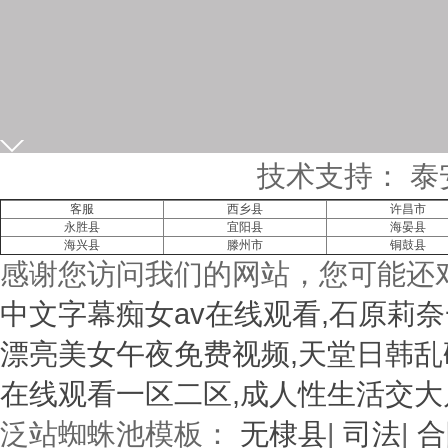
在线留言
技术支持： 泰
客服
西乡县
许昌市
永胜县
宜阳县
海晏县
海兴县
滕州市
铜鼓县
感谢您访问我们的网站，您可能还
中文字幕痴女av在线观看,石原莉奈
漂亮美女午夜免费视频,天堂日韩乱
在线观看一区二区,成人性生活交大
泛站蜘蛛池模板：
无棣县
|
司法
|
合