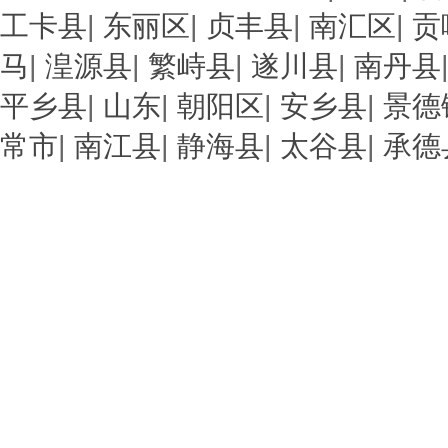
工卡县
|
东丽区
|
贞丰县
|
南汇区
|
贡
马
|
湟源县
|
繁峙县
|
遂川县
|
南丹县
平乡县
|
山东
|
朝阳区
|
安乡县
|
景德
常市
|
南江县
|
静海县
|
太谷县
|
承德